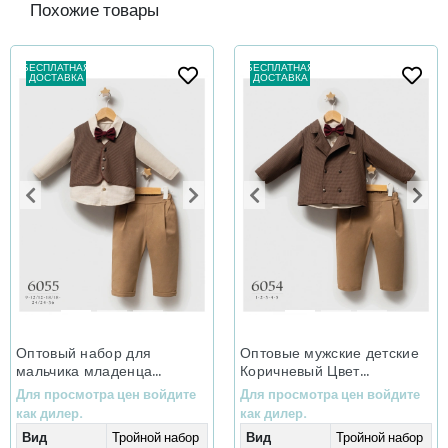
Похожие товары
БЕСПЛАТНАЯ
БЕСПЛАТНАЯ
ДОСТАВКА
ДОСТАВКА
Оптовый набор для
Оптовые мужские детские
мальчика младенца
Коричневый Цвет
коричневого цвета Little
Маленькие Секреты
Для просмотра цен войдите
Для просмотра цен войдите
Secrets на зиму в составе
зимний комплект из трех
как дилер.
как дилер.
трех предметов (9-36
предметов (1-5 лет)
Вид
Тройной набор
Вид
Тройной набор
месяцев)