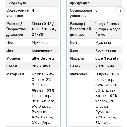
продукции
продукции
Содержание
4
Содержание
5
упаковки
упаковки
Размер /
Месяц 9-12 /
Размер /
1 год / 2 года /
Возрастной
12-18 / 18-24 /
Возрастной
3 года / 4 года
диапазон
24-36
диапазон
/ 5 лет
Пол
Мужчина
Пол
Мужчина
Цвет
Коричневый
Цвет
Коричневый
Модель
Little Secrets
Модель
Little Secrets
Сезон
2026 Зима
Сезон
2026 Зима
Материал
Брюки - 98%
Материал
Пиджак - 63%
Хлопок, 2%
полиэстер,
Эластан
32% вискоза,
Жилет - 63%
5% эластан
Полиэстер,
Брюки - 98%
32% Вискоза,
хлопок, 2%
5% Эластан
эластан
Рубашка -
Рубашка -
97% Хлопок,
97% хлопок,
3% Лайкра
3% ликра