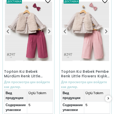
ДОСТАВКА
ДОСТАВКА
Toptan Kız Bebek
Toptan Kız Bebek Pembe
Mürdüm Renk Little
Renk Little Flowers Kışlık
Flowers Kışlık Üçlü Takım
Üçlü Takım (1-5 Yaş)
Для просмотра цен войдите
Для просмотра цен войдите
(1-5 Yaş)
как дилер.
как дилер.
Вид
Üçlü Takım
Вид
Üçlü Takım
продукции
продукции
Содержание
5
Содержание
5
упаковки
упаковки