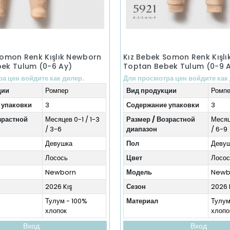
Somon Renk Kışlık Newborn
Kız Bebek Somon Renk Kışl
ek Tulum (0-6 Ay)
Toptan Bebek Tulum (0-9 
а цен войдите как дилер.
Для просмотра цен войдите как
ции
Ромпер
Вид продукции
Ромп
 упаковки
3
Содержание упаковки
3
зрастной
Месяцев 0-1 / 1-3
Размер / Возрастной
Месяц
/ 3-6
диапазон
/ 6-9
Девушка
Пол
Деву
Лосось
Цвет
Лосос
Newborn
Модель
Newb
2026 Kış
Сезон
2026 
Тулум - 100%
Материал
Тулум
хлопок
хлопо
Вход
Вход