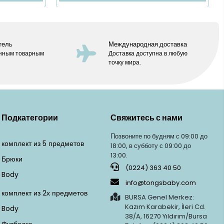
тель
Международная доставка
анным товарным
Доставка доступна в любую
точку мира.
Подкатегории
Свяжитесь с нами
Позвоните по будням с 09:00 до
комплект из 5 предметов
18:00, в субботу с 09:00 до
13:00.
Брюки
(0224) 363 40 50
Body
info@tongsbaby.com
комплект из 2х предметов
BURSA Genel Merkez:
Kazım Karabekir, İleri Cd.
Body
38/A, 16270 Yıldırım/Bursa