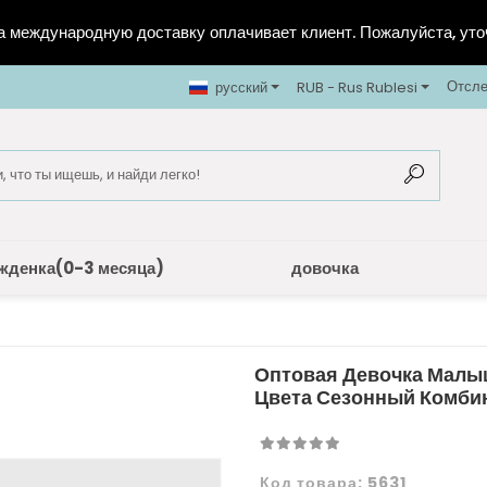
 международную доставку оплачивает клиент. Пожалуйста, уто
Отсле
русский
RUB - Rus Rublesi
жденка(0-3 месяца)
довочка
Оптовая Девочка Малыш
Цвета Сезонный Комби
Код товара:
5631