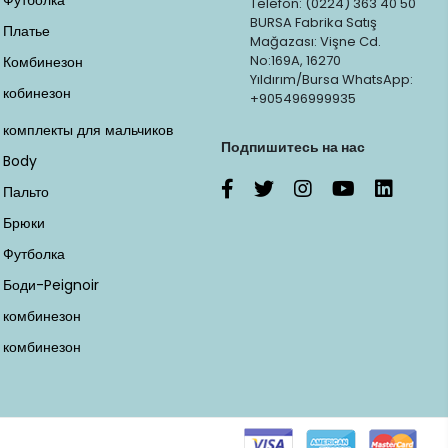
Футболка
Telefon: (0224) 363 40 50
BURSA Fabrika Satış
Платье
Mağazası: Vişne Cd.
No:169A, 16270
Комбинезон
Yıldırım/Bursa WhatsApp:
кобинезон
+905496999935
комплекты для мальчиков
Подпишитесь на нас
Body
Пальто
Брюки
Футболка
Боди-Peignoir
комбинезон
комбинезон