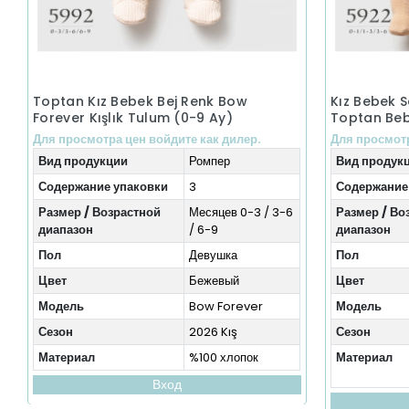
Toptan Kız Bebek Bej Renk Bow
Kız Bebek 
Forever Kışlık Tulum (0-9 Ay)
Toptan Beb
Для просмотра цен войдите как дилер.
Для просмотр
Вид продукции
Ромпер
Вид продук
Содержание упаковки
3
Содержание
Размер / Возрастной
Месяцев 0-3 / 3-6
Размер / Во
диапазон
/ 6-9
диапазон
Пол
Девушка
Пол
Цвет
Бежевый
Цвет
Модель
Bow Forever
Модель
Сезон
2026 Kış
Сезон
Материал
%100 хлопок
Материал
Вход