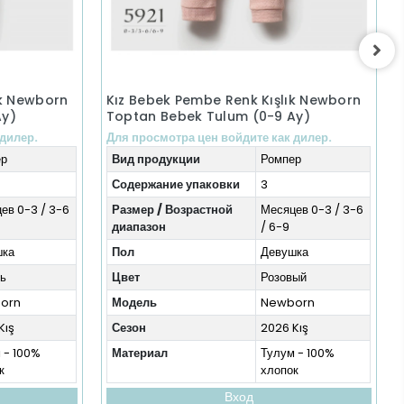
ık Newborn
Kız Bebek Pembe Renk Kışlık Newborn
Ay)
Toptan Bebek Tulum (0-9 Ay)
 дилер.
Для просмотра цен войдите как дилер.
ер
Вид продукции
Ромпер
Содержание упаковки
3
ев 0-3 / 3-6
Размер / Возрастной
Месяцев 0-3 / 3-6
диапазон
/ 6-9
шка
Пол
Девушка
ь
Цвет
Розовый
orn
Модель
Newborn
Kış
Сезон
2026 Kış
 - 100%
Материал
Тулум - 100%
к
хлопок
Вход